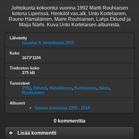
Johtokunta kokoontui vuonna 1992 Martti Rouhiaisen
kotona Liperissä. Henkilöt vas.alk. Unto Kortelainen,
Rauno Hämäläinen, Maire Rouhiainen, Lahja Eklund ja
Maija Närhi. Kuva Unto Kortelaisen albumista.
Lähetetty
lauantai 4. heinäkuuta 2015
Koko
1673*1104
Tiedoston koko
275 kB
Tunnisteet
1992
,
Eklund
,
Hämäläinen
,
Kortelainen
,
Närhi
,
Rouhiainen
Albumit
Seuran toimintaa 1995 - 2014
0 kommenttia
Lisää kommentti