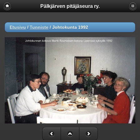
Pälkjärven pitäjäseura ry.
Etusivu
/
Tunniste
/
Johtokunta 1992