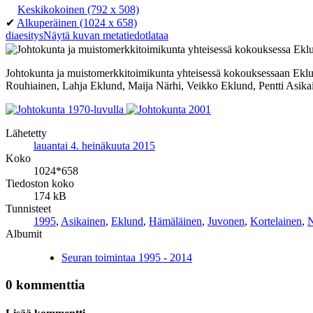
Keskikokoinen
(792 x 508)
✔
Alkuperäinen
(1024 x 658)
diaesitys
Näytä kuvan metatiedot
lataa
Johtokunta ja muistomerkkitoimikunta yhteisessä kokouksessaan Eklu
Rouhiainen, Lahja Eklund, Maija Närhi, Veikko Eklund, Pentti Asik
Lähetetty
lauantai 4. heinäkuuta 2015
Koko
1024*658
Tiedoston koko
174 kB
Tunnisteet
1995
,
Asikainen
,
Eklund
,
Hämäläinen
,
Juvonen
,
Kortelainen
,
N
Albumit
Seuran toimintaa 1995 - 2014
0 kommenttia