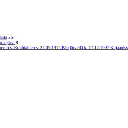
ista
26
hmajärvi
8
n o.s. Rouhiainen s. 27.05.1915 Pälkjärvellä k. 17.12.1997 Kajaaniss