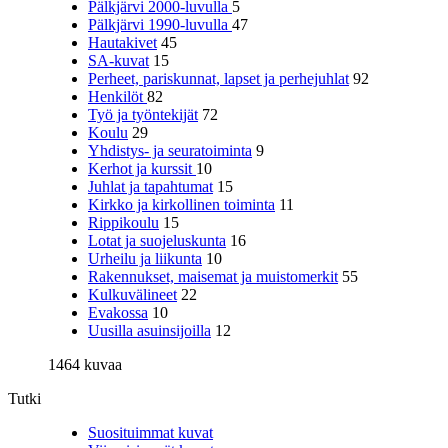
Pälkjärvi 2000-luvulla
5
Pälkjärvi 1990-luvulla
47
Hautakivet
45
SA-kuvat
15
Perheet, pariskunnat, lapset ja perhejuhlat
92
Henkilöt
82
Työ ja työntekijät
72
Koulu
29
Yhdistys- ja seuratoiminta
9
Kerhot ja kurssit
10
Juhlat ja tapahtumat
15
Kirkko ja kirkollinen toiminta
11
Rippikoulu
15
Lotat ja suojeluskunta
16
Urheilu ja liikunta
10
Rakennukset, maisemat ja muistomerkit
55
Kulkuvälineet
22
Evakossa
10
Uusilla asuinsijoilla
12
1464 kuvaa
Tutki
Suosituimmat kuvat