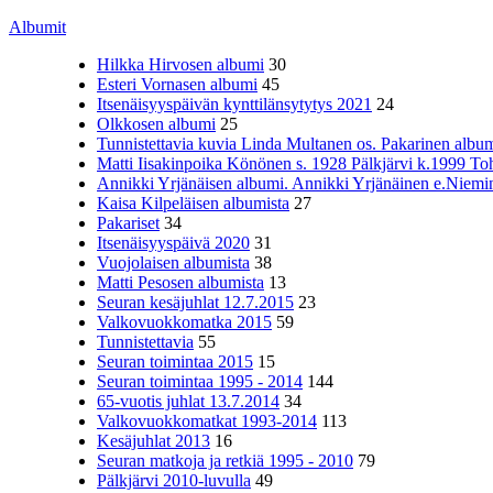
Albumit
Hilkka Hirvosen albumi
30
Esteri Vornasen albumi
45
Itsenäisyyspäivän kynttilänsytytys 2021
24
Olkkosen albumi
25
Tunnistettavia kuvia Linda Multanen os. Pakarinen album
Matti Iisakinpoika Könönen s. 1928 Pälkjärvi k.1999 To
Annikki Yrjänäisen albumi. Annikki Yrjänäinen e.Niemine
Kaisa Kilpeläisen albumista
27
Pakariset
34
Itsenäisyyspäivä 2020
31
Vuojolaisen albumista
38
Matti Pesosen albumista
13
Seuran kesäjuhlat 12.7.2015
23
Valkovuokkomatka 2015
59
Tunnistettavia
55
Seuran toimintaa 2015
15
Seuran toimintaa 1995 - 2014
144
65-vuotis juhlat 13.7.2014
34
Valkovuokkomatkat 1993-2014
113
Kesäjuhlat 2013
16
Seuran matkoja ja retkiä 1995 - 2010
79
Pälkjärvi 2010-luvulla
49