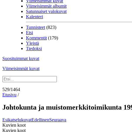
Viimeisimmät kuvat
Viimeisimmät albumit
Satunnaiset valokuvat
Kalenteri
Tunnisteet
(823)
Etsi
Kommentit
(179)
Yleistä
Tiedoksi
Suosituimmat kuvat
Viimeisimmät kuvat
529/1464
Etusivu
/
Johtokunta ja muistomerkkitoimikunta 19
Esikatselukuvat
Edellinen
Seuraava
Kuvien koot
Kuvien koot