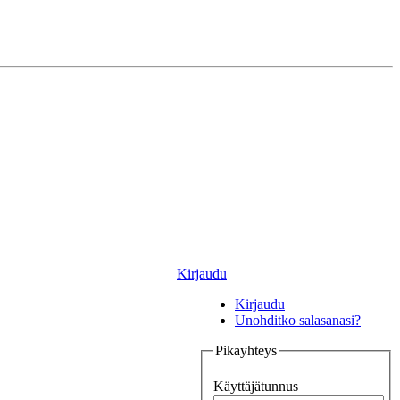
Kirjaudu
Kirjaudu
Unohditko salasanasi?
Pikayhteys
Käyttäjätunnus