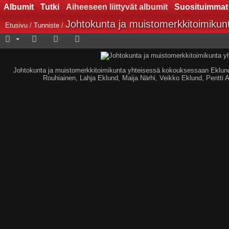
Albumit
Tutki
Aiheeseen liittyvät albumit
Suosituimmat
Johtokunta ja muistomerkkitoimikun
Etusivu
/
Tunniste
/
Johtokunta ja muistomerkkitoimikunta yhteisessä kokouksessaan Eklundi
Rouhiainen, Lahja Eklund, Maija Närhi, Veikko Eklund, Pentti 