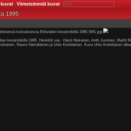
 kuvat
Viimeisimmät kuvat
ta 1995
en kesämökillä 1995. Henkilöt vas. Väinö Niskanen, Antti Juvonen, Martti R
Asikainen, Rauno Hämäläinen ja Unto Kortelainen. Kuva Unto Kortelaisen albu