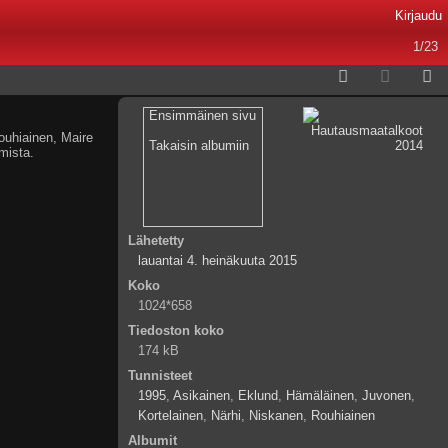
Kirjaudu
1/23
Ensimmäinen sivu
ouhiainen, Maire
Takaisin albumiin
mista.
Lähetetty
lauantai 4. heinäkuuta 2015
Koko
1024*658
Tiedoston koko
174 kB
Tunnisteet
1995
,
Asikainen
,
Eklund
,
Hämäläinen
,
Juvonen
,
Kortelainen
,
Närhi
,
Niskanen
,
Rouhiainen
Albumit