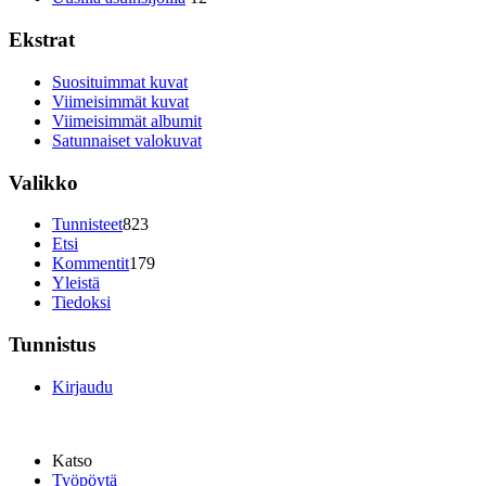
Ekstrat
Suosituimmat kuvat
Viimeisimmät kuvat
Viimeisimmät albumit
Satunnaiset valokuvat
Valikko
Tunnisteet
823
Etsi
Kommentit
179
Yleistä
Tiedoksi
Tunnistus
Kirjaudu
Katso
Työpöytä