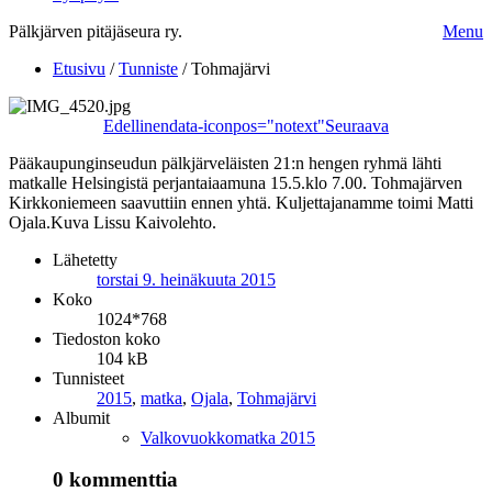
Pälkjärven pitäjäseura ry.
Menu
Etusivu
/
Tunniste
/
Tohmajärvi
Edellinen
data-iconpos="notext"
Seuraava
Pääkaupunginseudun pälkjärveläisten 21:n hengen ryhmä lähti
matkalle Helsingistä perjantaiaamuna 15.5.klo 7.00. Tohmajärven
Kirkkoniemeen saavuttiin ennen yhtä. Kuljettajanamme toimi Matti
Ojala.Kuva Lissu Kaivolehto.
Lähetetty
torstai 9. heinäkuuta 2015
Koko
1024*768
Tiedoston koko
104 kB
Tunnisteet
2015
,
matka
,
Ojala
,
Tohmajärvi
Albumit
Valkovuokkomatka 2015
0 kommenttia