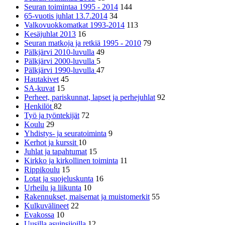
Seuran toimintaa 1995 - 2014
144
65-vuotis juhlat 13.7.2014
34
Valkovuokkomatkat 1993-2014
113
Kesäjuhlat 2013
16
Seuran matkoja ja retkiä 1995 - 2010
79
Pälkjärvi 2010-luvulla
49
Pälkjärvi 2000-luvulla
5
Pälkjärvi 1990-luvulla
47
Hautakivet
45
SA-kuvat
15
Perheet, pariskunnat, lapset ja perhejuhlat
92
Henkilöt
82
Työ ja työntekijät
72
Koulu
29
Yhdistys- ja seuratoiminta
9
Kerhot ja kurssit
10
Juhlat ja tapahtumat
15
Kirkko ja kirkollinen toiminta
11
Rippikoulu
15
Lotat ja suojeluskunta
16
Urheilu ja liikunta
10
Rakennukset, maisemat ja muistomerkit
55
Kulkuvälineet
22
Evakossa
10
Uusilla asuinsijoilla
12