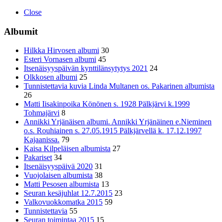
Close
Albumit
Hilkka Hirvosen albumi
30
Esteri Vornasen albumi
45
Itsenäisyyspäivän kynttilänsytytys 2021
24
Olkkosen albumi
25
Tunnistettavia kuvia Linda Multanen os. Pakarinen albumista
26
Matti Iisakinpoika Könönen s. 1928 Pälkjärvi k.1999
Tohmajärvi
8
Annikki Yrjänäisen albumi. Annikki Yrjänäinen e.Nieminen
o.s. Rouhiainen s. 27.05.1915 Pälkjärvellä k. 17.12.1997
Kajaanissa.
79
Kaisa Kilpeläisen albumista
27
Pakariset
34
Itsenäisyyspäivä 2020
31
Vuojolaisen albumista
38
Matti Pesosen albumista
13
Seuran kesäjuhlat 12.7.2015
23
Valkovuokkomatka 2015
59
Tunnistettavia
55
Seuran toimintaa 2015
15