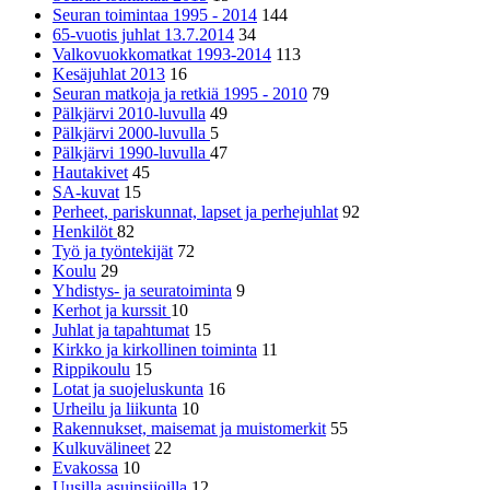
Seuran toimintaa 1995 - 2014
144
65-vuotis juhlat 13.7.2014
34
Valkovuokkomatkat 1993-2014
113
Kesäjuhlat 2013
16
Seuran matkoja ja retkiä 1995 - 2010
79
Pälkjärvi 2010-luvulla
49
Pälkjärvi 2000-luvulla
5
Pälkjärvi 1990-luvulla
47
Hautakivet
45
SA-kuvat
15
Perheet, pariskunnat, lapset ja perhejuhlat
92
Henkilöt
82
Työ ja työntekijät
72
Koulu
29
Yhdistys- ja seuratoiminta
9
Kerhot ja kurssit
10
Juhlat ja tapahtumat
15
Kirkko ja kirkollinen toiminta
11
Rippikoulu
15
Lotat ja suojeluskunta
16
Urheilu ja liikunta
10
Rakennukset, maisemat ja muistomerkit
55
Kulkuvälineet
22
Evakossa
10
Uusilla asuinsijoilla
12