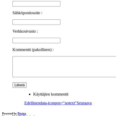
Sähköpostiosoite :
Verkkosivusto :
Kommentti (pakollinen) :
Käyttäjien kommentit
Edellinen
data-iconpos="notext"
Seuraava
Powered by
Piwigo