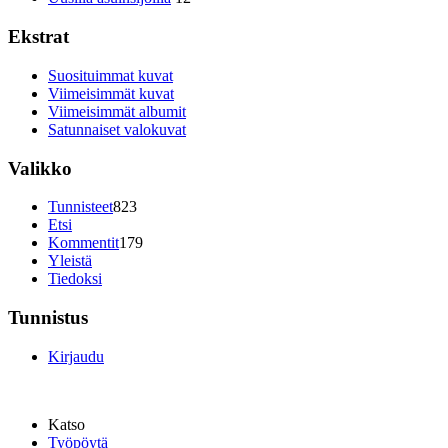
Ekstrat
Suosituimmat kuvat
Viimeisimmät kuvat
Viimeisimmät albumit
Satunnaiset valokuvat
Valikko
Tunnisteet
823
Etsi
Kommentit
179
Yleistä
Tiedoksi
Tunnistus
Kirjaudu
Katso
Työpöytä