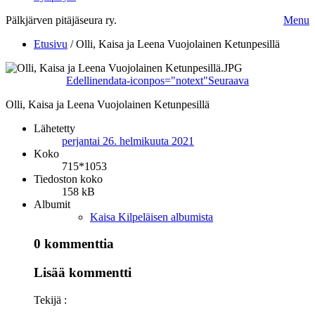
Pälkjärven pitäjäseura ry.
Menu
Etusivu
/
Olli, Kaisa ja Leena Vuojolainen Ketunpesillä
Edellinen
data-iconpos="notext"
Seuraava
Olli, Kaisa ja Leena Vuojolainen Ketunpesillä
Lähetetty
perjantai 26. helmikuuta 2021
Koko
715*1053
Tiedoston koko
158 kB
Albumit
Kaisa Kilpeläisen albumista
0 kommenttia
Lisää kommentti
Tekijä :