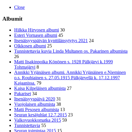
Close
Albumit
Hilkka Hirvosen albumi
30
Esteri Vornasen albumi
45
Itsenäisyyspäivän kynttilänsytytys 2021
24
Olkkosen albumi
25
Tunnistettavia kuvia Linda Multanen os. Pakarinen albumista
26
Matti Iisakinpoika Könönen s. 1928 Pälkjärvi k.1999
Tohmajärvi
8
Annikki Yrjänäisen albumi. Annikki Yrjänäinen e.Nieminen
o.s. Rouhiainen s. 27.05.1915 Pälkjärvellä k. 17.12.1997
Kajaanissa.
79
Kaisa Kilpeläisen albumista
27
Pakariset
34
Itsenäisyyspäivä 2020
31
Vuojolaisen albumista
38
Matti Pesosen albumista
13
Seuran kesäjuhlat 12.7.2015
23
Valkovuokkomatka 2015
59
Tunnistettavia
55
Seuran toimintaa 2015
15