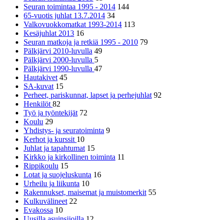
Seuran toimintaa 1995 - 2014
144
65-vuotis juhlat 13.7.2014
34
Valkovuokkomatkat 1993-2014
113
Kesäjuhlat 2013
16
Seuran matkoja ja retkiä 1995 - 2010
79
Pälkjärvi 2010-luvulla
49
Pälkjärvi 2000-luvulla
5
Pälkjärvi 1990-luvulla
47
Hautakivet
45
SA-kuvat
15
Perheet, pariskunnat, lapset ja perhejuhlat
92
Henkilöt
82
Työ ja työntekijät
72
Koulu
29
Yhdistys- ja seuratoiminta
9
Kerhot ja kurssit
10
Juhlat ja tapahtumat
15
Kirkko ja kirkollinen toiminta
11
Rippikoulu
15
Lotat ja suojeluskunta
16
Urheilu ja liikunta
10
Rakennukset, maisemat ja muistomerkit
55
Kulkuvälineet
22
Evakossa
10
Uusilla asuinsijoilla
12