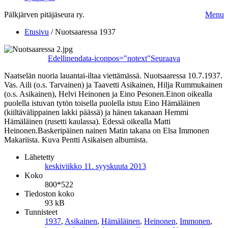
Pälkjärven pitäjäseura ry.
Menu
Etusivu
/
Nuotsaaressa 1937
Edellinen
data-iconpos="notext"
Seuraava
Naatselän nuoria lauantai-iltaa viettämässä. Nuotsaaressa 10.7.1937.
Vas. Aili (o.s. Tarvainen) ja Taavetti Asikainen, Hilja Rummukainen
(o.s. Asikainen), Helvi Heinonen ja Eino Pesonen.Einon oikealla
puolella istuvan tytön toisella puolella istuu Eino Hämäläinen
(kiiltävälippainen lakki päässä) ja hänen takanaan Hemmi
Hämäläinen (rusetti kaulassa). Edessä oikealla Matti
Heinonen.Baskeripäinen nainen Matin takana on Elsa Immonen
Makariista. Kuva Pentti Asikaisen albumista.
Lähetetty
keskiviikko 11. syyskuuta 2013
Koko
800*522
Tiedoston koko
93 kB
Tunnisteet
1937
,
Asikainen
,
Hämäläinen
,
Heinonen
,
Immonen
,