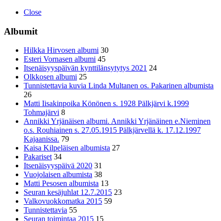
Close
Albumit
Hilkka Hirvosen albumi
30
Esteri Vornasen albumi
45
Itsenäisyyspäivän kynttilänsytytys 2021
24
Olkkosen albumi
25
Tunnistettavia kuvia Linda Multanen os. Pakarinen albumista
26
Matti Iisakinpoika Könönen s. 1928 Pälkjärvi k.1999
Tohmajärvi
8
Annikki Yrjänäisen albumi. Annikki Yrjänäinen e.Nieminen
o.s. Rouhiainen s. 27.05.1915 Pälkjärvellä k. 17.12.1997
Kajaanissa.
79
Kaisa Kilpeläisen albumista
27
Pakariset
34
Itsenäisyyspäivä 2020
31
Vuojolaisen albumista
38
Matti Pesosen albumista
13
Seuran kesäjuhlat 12.7.2015
23
Valkovuokkomatka 2015
59
Tunnistettavia
55
Seuran toimintaa 2015
15