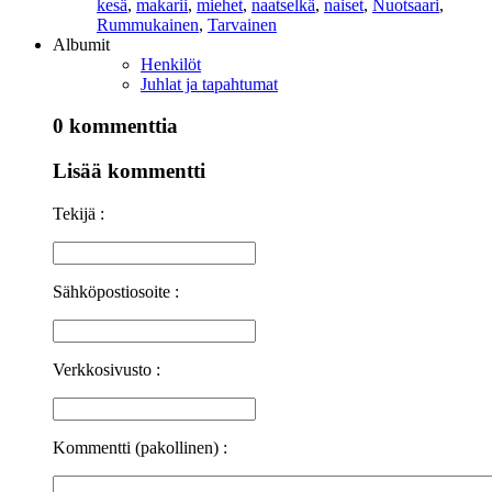
kesä
,
makarii
,
miehet
,
naatselkä
,
naiset
,
Nuotsaari
,
Rummukainen
,
Tarvainen
Albumit
Henkilöt
Juhlat ja tapahtumat
0 kommenttia
Lisää kommentti
Tekijä :
Sähköpostiosoite :
Verkkosivusto :
Kommentti (pakollinen) :