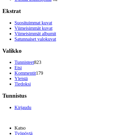
Ekstrat
Suosituimmat kuvat
Viimeisimmät kuvat
Viimeisimmät albumit
Satunnaiset valokuvat
Valikko
Tunnisteet
823
Etsi
Kommentit
179
Yleistä
Tiedoksi
Tunnistus
Kirjaudu
Katso
Työpöytä